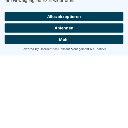
für Ihren Komfort
Für Ihren angenehmen Aufenthalt in unserer
Ferienanlage stehen Ihnen zusätzlich
kostenlose Parkplätze direkt vor dem Haus,
unsere Getränke-Selbstbedienung im
gemütlichen Gastraum sowie
ein Kaffeeautomat für jederzeit
aromatischen Kaffee-Genuss
zur Verfügung.