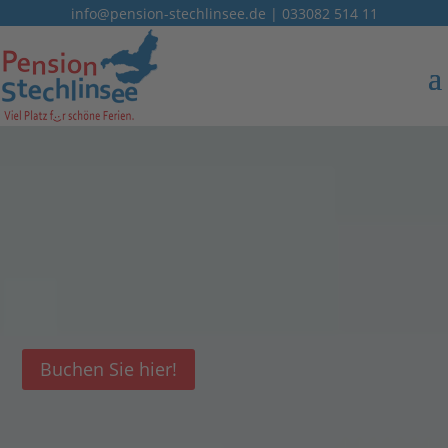
info@pension-stechlinsee.de
|
033082 514 11
Ihre perfekte Pension in Brandenburg für
Erholung pur in wunderschöner Umgebung!
Buchen Sie hier!